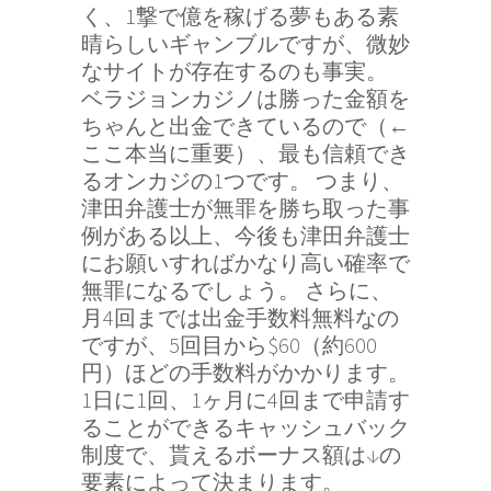
く、1撃で億を稼げる夢もある素
晴らしいギャンブルですが、微妙
なサイトが存在するのも事実。
ベラジョンカジノは勝った金額を
ちゃんと出金できているので（←
ここ本当に重要）、最も信頼でき
るオンカジの1つです。 つまり、
津田弁護士が無罪を勝ち取った事
例がある以上、今後も津田弁護士
にお願いすればかなり高い確率で
無罪になるでしょう。 さらに、
月4回までは出金手数料無料なの
ですが、5回目から$60（約600
円）ほどの手数料がかかります。
1日に1回、1ヶ月に4回まで申請す
ることができるキャッシュバック
制度で、貰えるボーナス額は↓の
要素によって決まります。