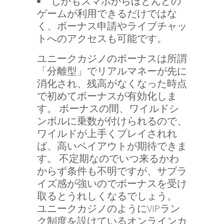
しかもスマホからほとんどの
ゲームが利用できるだけではな
く、ボーナス申請やライブチャッ
トへのアクセスも可能です。
ユニークカジノのボーナスは所謂
「分離型」でリアルマネーが先に
消化され、残高がなくなった時点
で初めてボーナスが有効化しま
す。 ボーナスの間、ワイルドシ
ンボルに乗数が付けられるので、
ワイルドが上手くプレイされれ
ば、高いペイアウトが期待できま
す。 不定期なのでいつ来るかわ
からず条件も不明ですが、サプラ
イズ感が強いのでボーナスを受け
取るとうれしくなるでしょう。
ユニークカジノのようにVIPラン
ク制度を設けているオンラインカ