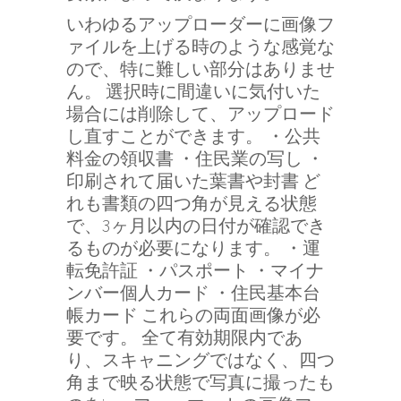
いわゆるアップローダーに画像フ
ァイルを上げる時のような感覚な
ので、特に難しい部分はありませ
ん。 選択時に間違いに気付いた
場合には削除して、アップロード
し直すことができます。 ・公共
料金の領収書 ・住民業の写し ・
印刷されて届いた葉書や封書 ど
れも書類の四つ角が見える状態
で、3ヶ月以内の日付が確認でき
るものが必要になります。 ・運
転免許証 ・パスポート ・マイナ
ンバー個人カード ・住民基本台
帳カード これらの両面画像が必
要です。 全て有効期限内であ
り、スキャニングではなく、四つ
角まで映る状態で写真に撮ったも