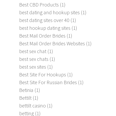
Best CBD Products
(1)
best dating and hookup sites
(1)
best dating sites over 40
(1)
best hookup dating sites
(1)
Best Mail Order Brides
(1)
Best Mail Order Brides Websites
(1)
best sex chat
(1)
best sex chats
(1)
best sex sites
(1)
Best Site For Hookups
(1)
Best Site For Russian Brides
(1)
Betinia
(1)
Bettilt
(1)
bettilt casino
(1)
betting
(1)