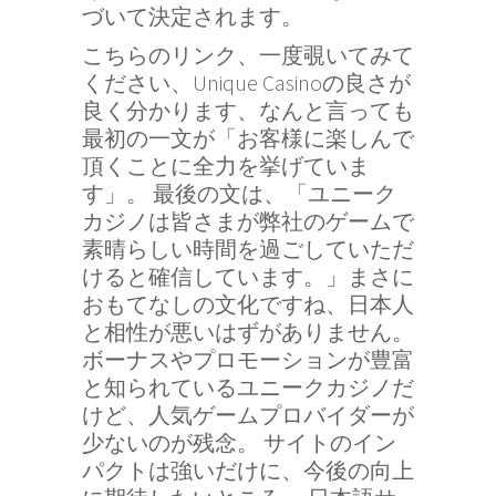
づいて決定されます。
こちらのリンク、一度覗いてみて
ください、Unique Casinoの良さが
良く分かります、なんと言っても
最初の一文が「お客様に楽しんで
頂くことに全力を挙げていま
す」。 最後の文は、「ユニーク
カジノは皆さまが弊社のゲームで
素晴らしい時間を過ごしていただ
けると確信しています。」まさに
おもてなしの文化ですね、日本人
と相性が悪いはずがありません。
ボーナスやプロモーションが豊富
と知られているユニークカジノだ
けど、人気ゲームプロバイダーが
少ないのが残念。 サイトのイン
パクトは強いだけに、今後の向上