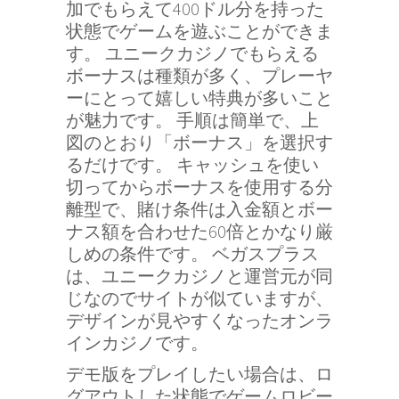
加でもらえて400ドル分を持った
状態でゲームを遊ぶことができま
す。 ユニークカジノでもらえる
ボーナスは種類が多く、プレーヤ
ーにとって嬉しい特典が多いこと
が魅力です。 手順は簡単で、上
図のとおり「ボーナス」を選択す
るだけです。 キャッシュを使い
切ってからボーナスを使用する分
離型で、賭け条件は入金額とボー
ナス額を合わせた60倍とかなり厳
しめの条件です。 ベガスプラス
は、ユニークカジノと運営元が同
じなのでサイトが似ていますが、
デザインが見やすくなったオンラ
インカジノです。
デモ版をプレイしたい場合は、ロ
グアウトした状態でゲームロビー