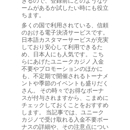
きるので、登録前にどのようなゲ
ームがあるか試したい時にも役立
ちます。
多くの国で利用されている、信頼
のおける電子決済サービスです。
日本語カスタマーサービスが充実
しており安心して利用できるた
め、日本人にも人気です。 こち
らにあげたユニークカジノ 入金
不要やプロモーションのほかに
も、不定期で開催されるトーナメ
ントや季節のイベントも盛りだく
さん。 その時々でお得なボーナ
スが付与されますから、こまめに
チェックしておくことをおすすめ
します。 当記事では、ユニーク
カジノで受け取れる入金不要ボー
ナスの詳細や、その注意点につい