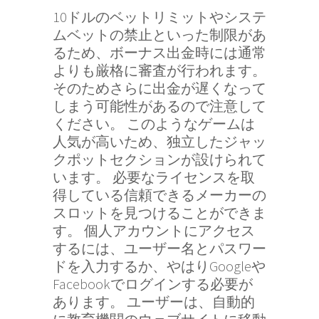
10ドルのベットリミットやシステ
ムベットの禁止といった制限があ
るため、ボーナス出金時には通常
よりも厳格に審査が行われます。
そのためさらに出金が遅くなって
しまう可能性があるので注意して
ください。 このようなゲームは
人気が高いため、独立したジャッ
クポットセクションが設けられて
います。 必要なライセンスを取
得している信頼できるメーカーの
スロットを見つけることができま
す。 個人アカウントにアクセス
するには、ユーザー名とパスワー
ドを入力するか、やはりGoogleや
Facebookでログインする必要が
あります。 ユーザーは、自動的