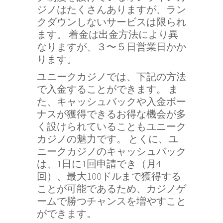
ジノはたくさんありますが、ラン
クダウンしないサービスは限られ
ます。 着金は出金方法により異
なりますが、３〜５日営業日かか
ります。
ユニークカジノでは、下記の方法
で入金することができます。 ま
た、キャッシュバックや入金ボー
ナスが獲得できるお得な機会が多
く設けられていることもユニーク
カジノの魅力です。 とくに、ユ
ニークカジノのキャッシュバック
は、1日に1回申請でき（月4
回）、最大100ドルまで獲得する
ことが可能であるため、カジノゲ
ームで勝つチャンスを増やすこと
ができます。