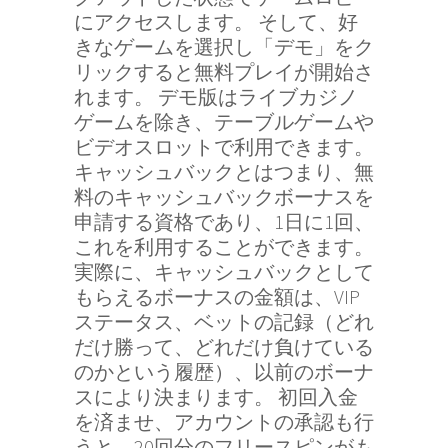
にアクセスします。 そして、好
きなゲームを選択し「デモ」をク
リックすると無料プレイが開始さ
れます。 デモ版はライブカジノ
ゲームを除き、テーブルゲームや
ビデオスロットで利用できます。
キャッシュバックとはつまり、無
料のキャッシュバックボーナスを
申請する資格であり、1日に1回、
これを利用することができます。
実際に、キャッシュバックとして
もらえるボーナスの金額は、VIP
ステータス、ベットの記録（どれ
だけ勝って、どれだけ負けている
のかという履歴）、以前のボーナ
スにより決まります。 初回入金
を済ませ、アカウントの承認も行
うと、20回分のフリースピンがも