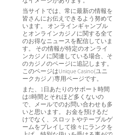
なイメージがあります。
当サイトでは、常に最新の情報を
皆さんにお伝えできるよう努めて
います。 オンラインギャンブル
とオンラインカジノに関する全て
のお得なニュースを配信していま
す。 その情報が特定のオンライ
ンカジノに関連している場合、そ
のカジノのページに追記します。
このページはUnique Casino(ユニ
ークカジノ)専用ページです。
また、1日あたりのサポート時間
は8時間とそれほど多くないの
で、メールでのお問い合わせも多
いと思います。 お金を預けるだ
けでなく、スロットやテーブルゲ
ームをプレイして徐々にランクを
上げ、特別な扱いを受ける事がで