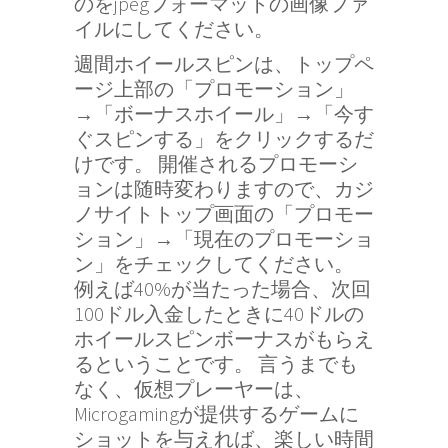
のをjpegフォーマットの画像ファ
イルにしてください。
週間ホイールスピンは、トップペ
ージ上部の「プロモーション」
→「ボーナスホイール」→「今す
ぐスピンする」をクリックするだ
けです。 開催されるプロモーシ
ョンは随時変わりますので、カジ
ノサイトトップ画面の「プロモー
ション」→「現在のプロモーショ
ン」をチェックしてください。
例えば40%が当たった場合、次回
100ドル入金したときに40ドルの
ホイールスピンボーナスがもらえ
るということです。 言うまでも
なく、仮想プレーヤーは、
Microgamingが提供するゲームに
ショットを与えれば、楽しい時間